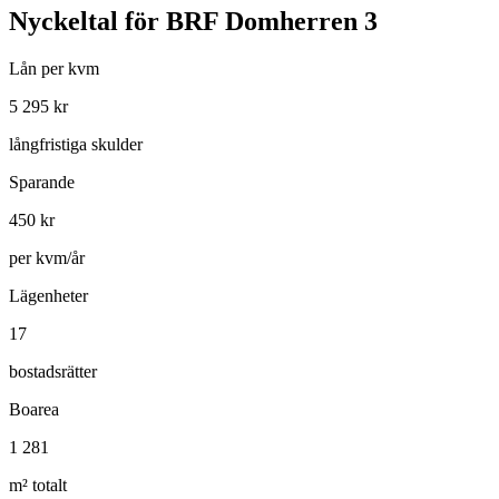
Nyckeltal för
BRF Domherren 3
Lån per kvm
5 295
kr
långfristiga skulder
Sparande
450
kr
per kvm/år
Lägenheter
17
bostadsrätter
Boarea
1 281
m² totalt