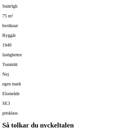
Snitt/lgh
75
m²
beräknat
Byggår
1949
fastigheten
Tomträtt
Nej
egen mark
Elområde
SE3
prisklass
Så tolkar du nyckeltalen