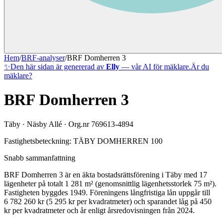
Hem
/
BRF-analyser
/
BRF Domherren 3
✨
Den här sidan är genererad av
Elly
— vår AI för mäklare.
Är du
mäklare?
BRF Domherren 3
Täby
·
Näsby Allé
· Org.nr
769613-4894
Fastighetsbeteckning:
TÄBY DOMHERREN 100
Snabb sammanfattning
BRF Domherren 3
är en äkta bostadsrättsförening
i
Täby
med
17
lägenheter på totalt
1 281
m² (genomsnittlig lägenhetsstorlek
75
m²)
.
Fastigheten byggdes 1949
.
Föreningens långfristiga lån uppgår till
6 782 260 kr (5 295 kr per kvadratmeter)
och sparandet låg på 450
kr per kvadratmeter och år enligt årsredovisningen från 2024.