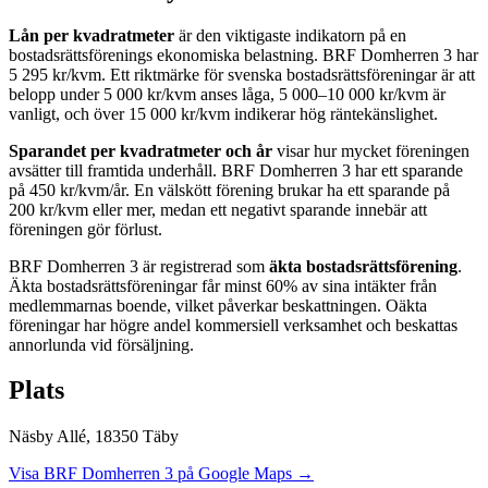
Lån per kvadratmeter
är den viktigaste indikatorn på en
bostadsrättsförenings ekonomiska belastning.
BRF Domherren 3
har
5 295
kr/kvm. Ett riktmärke för svenska bostadsrättsföreningar är att
belopp under 5 000 kr/kvm anses låga, 5 000–10 000 kr/kvm är
vanligt, och över 15 000 kr/kvm indikerar hög räntekänslighet.
Sparandet per kvadratmeter och år
visar hur mycket föreningen
avsätter till framtida underhåll.
BRF Domherren 3
har ett sparande
på
450
kr/kvm/år. En välskött förening brukar ha ett sparande på
200 kr/kvm eller mer, medan ett negativt sparande innebär att
föreningen gör förlust.
BRF Domherren 3
är registrerad som
äkta bostadsrättsförening
.
Äkta bostadsrättsföreningar får minst 60% av sina intäkter från
medlemmarnas boende, vilket påverkar beskattningen. Oäkta
föreningar har högre andel kommersiell verksamhet och beskattas
annorlunda vid försäljning.
Plats
Näsby Allé
,
18350
Täby
Visa
BRF Domherren 3
på Google Maps →