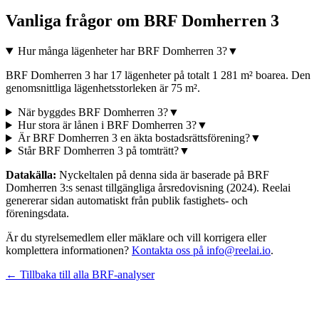
Vanliga frågor om
BRF Domherren 3
Hur många lägenheter har BRF Domherren 3?
▼
BRF Domherren 3 har 17 lägenheter på totalt 1 281 m² boarea. Den
genomsnittliga lägenhetsstorleken är 75 m².
När byggdes BRF Domherren 3?
▼
Hur stora är lånen i BRF Domherren 3?
▼
Är BRF Domherren 3 en äkta bostadsrättsförening?
▼
Står BRF Domherren 3 på tomträtt?
▼
Datakälla:
Nyckeltalen på denna sida är baserade på
BRF
Domherren 3
:s senast tillgängliga årsredovisning
(2024)
. Reelai
genererar sidan automatiskt från publik fastighets- och
föreningsdata.
Är du styrelsemedlem eller mäklare och vill korrigera eller
komplettera informationen?
Kontakta oss på info@reelai.io
.
← Tillbaka till alla BRF-analyser
©
2026
Reelai Technologies AB. All rights reserved.