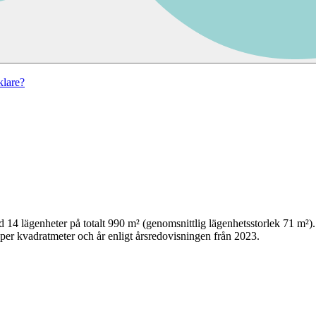
lare?
d
14
lägenheter på totalt
990
m² (genomsnittlig lägenhetsstorlek
71
m²)
per kvadratmeter och år enligt årsredovisningen från 2023.