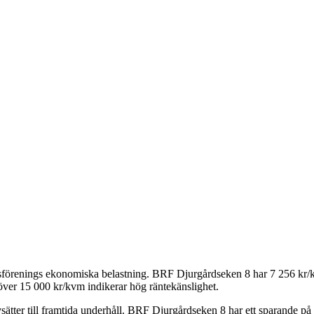
tsförenings ekonomiska belastning.
BRF Djurgårdseken 8
har
7 256
kr/k
över 15 000 kr/kvm indikerar hög räntekänslighet.
ätter till framtida underhåll.
BRF Djurgårdseken 8
har ett sparande på