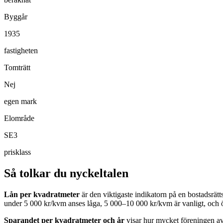
Byggår
1935
fastigheten
Tomträtt
Nej
egen mark
Elområde
SE3
prisklass
Så tolkar du nyckeltalen
Lån per kvadratmeter
är den viktigaste indikatorn på en bostadsrät
under 5 000 kr/kvm anses låga, 5 000–10 000 kr/kvm är vanligt, och 
Sparandet per kvadratmeter och år
visar hur mycket föreningen avs