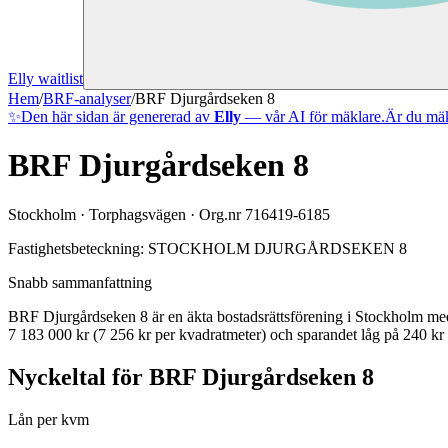
Elly waitlist
Hem
/
BRF-analyser
/
BRF Djurgårdseken 8
✨
Den här sidan är genererad av
Elly
— vår AI för mäklare.
Är du mäk
BRF Djurgårdseken 8
Stockholm
·
Torphagsvägen
· Org.nr
716419-6185
Fastighetsbeteckning:
STOCKHOLM DJURGÅRDSEKEN 8
Snabb sammanfattning
BRF Djurgårdseken 8
är en äkta bostadsrättsförening
i
Stockholm
me
7 183 000 kr (7 256 kr per kvadratmeter)
och sparandet låg på 240 kr 
Nyckeltal för
BRF Djurgårdseken 8
Lån per kvm