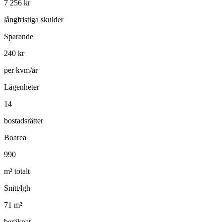
7 256
kr
långfristiga skulder
Sparande
240
kr
per kvm/år
Lägenheter
14
bostadsrätter
Boarea
990
m² totalt
Snitt/lgh
71
m²
beräknat