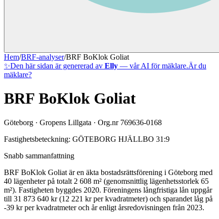
Hem
/
BRF-analyser
/
BRF BoKlok Goliat
✨
Den här sidan är genererad av
Elly
— vår AI för mäklare.
Är du
mäklare?
BRF BoKlok Goliat
Göteborg
·
Gropens Lillgata
· Org.nr
769636-0168
Fastighetsbeteckning:
GÖTEBORG HJÄLLBO 31:9
Snabb sammanfattning
BRF BoKlok Goliat
är en äkta bostadsrättsförening
i
Göteborg
med
40
lägenheter på totalt
2 608
m² (genomsnittlig lägenhetsstorlek
65
m²)
. Fastigheten byggdes 2020
.
Föreningens långfristiga lån uppgår
till 31 873 640 kr (12 221 kr per kvadratmeter)
och sparandet låg på
-39 kr per kvadratmeter och år enligt årsredovisningen från 2023.