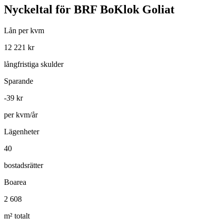
Nyckeltal för
BRF BoKlok Goliat
Lån per kvm
12 221
kr
långfristiga skulder
Sparande
-39
kr
per kvm/år
Lägenheter
40
bostadsrätter
Boarea
2 608
m² totalt