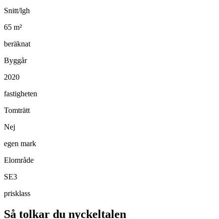
Snitt/lgh
65
m²
beräknat
Byggår
2020
fastigheten
Tomträtt
Nej
egen mark
Elområde
SE3
prisklass
Så tolkar du nyckeltalen