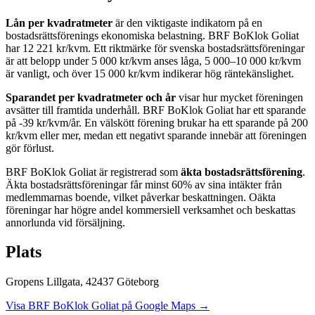
Lån per kvadratmeter
är den viktigaste indikatorn på en
bostadsrättsförenings ekonomiska belastning.
BRF BoKlok Goliat
har
12 221
kr/kvm. Ett riktmärke för svenska bostadsrättsföreningar
är att belopp under 5 000 kr/kvm anses låga, 5 000–10 000 kr/kvm
är vanligt, och över 15 000 kr/kvm indikerar hög räntekänslighet.
Sparandet per kvadratmeter och år
visar hur mycket föreningen
avsätter till framtida underhåll.
BRF BoKlok Goliat
har ett sparande
på
-39
kr/kvm/år. En välskött förening brukar ha ett sparande på 200
kr/kvm eller mer, medan ett negativt sparande innebär att föreningen
gör förlust.
BRF BoKlok Goliat
är registrerad som
äkta bostadsrättsförening
.
Äkta bostadsrättsföreningar får minst 60% av sina intäkter från
medlemmarnas boende, vilket påverkar beskattningen. Oäkta
föreningar har högre andel kommersiell verksamhet och beskattas
annorlunda vid försäljning.
Plats
Gropens Lillgata
,
42437
Göteborg
Visa
BRF BoKlok Goliat
på Google Maps →