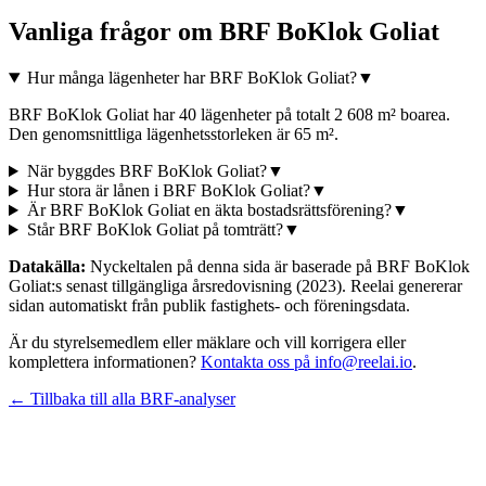
Vanliga frågor om
BRF BoKlok Goliat
Hur många lägenheter har BRF BoKlok Goliat?
▼
BRF BoKlok Goliat har 40 lägenheter på totalt 2 608 m² boarea.
Den genomsnittliga lägenhetsstorleken är 65 m².
När byggdes BRF BoKlok Goliat?
▼
Hur stora är lånen i BRF BoKlok Goliat?
▼
Är BRF BoKlok Goliat en äkta bostadsrättsförening?
▼
Står BRF BoKlok Goliat på tomträtt?
▼
Datakälla:
Nyckeltalen på denna sida är baserade på
BRF BoKlok
Goliat
:s senast tillgängliga årsredovisning
(2023)
. Reelai genererar
sidan automatiskt från publik fastighets- och föreningsdata.
Är du styrelsemedlem eller mäklare och vill korrigera eller
komplettera informationen?
Kontakta oss på info@reelai.io
.
← Tillbaka till alla BRF-analyser
©
2026
Reelai Technologies AB. All rights reserved.