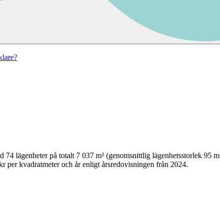
lare?
ed
74
lägenheter på totalt
7 037
m² (genomsnittlig lägenhetsstorlek
95
m
r per kvadratmeter och år enligt årsredovisningen från 2024.