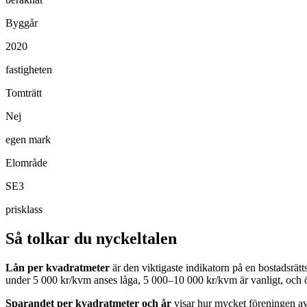
Byggår
2020
fastigheten
Tomträtt
Nej
egen mark
Elområde
SE3
prisklass
Så tolkar du nyckeltalen
Lån per kvadratmeter
är den viktigaste indikatorn på en bostadsrät
under 5 000 kr/kvm anses låga, 5 000–10 000 kr/kvm är vanligt, och 
Sparandet per kvadratmeter och år
visar hur mycket föreningen avs