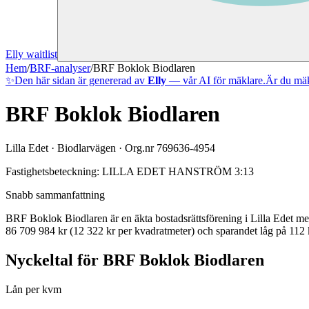
Elly waitlist
Hem
/
BRF-analyser
/
BRF Boklok Biodlaren
✨
Den här sidan är genererad av
Elly
— vår AI för mäklare.
Är du mäk
BRF Boklok Biodlaren
Lilla Edet
·
Biodlarvägen
· Org.nr
769636-4954
Fastighetsbeteckning:
LILLA EDET HANSTRÖM 3:13
Snabb sammanfattning
BRF Boklok Biodlaren
är en äkta bostadsrättsförening
i
Lilla Edet
m
86 709 984 kr (12 322 kr per kvadratmeter)
och sparandet låg på 112 k
Nyckeltal för
BRF Boklok Biodlaren
Lån per kvm