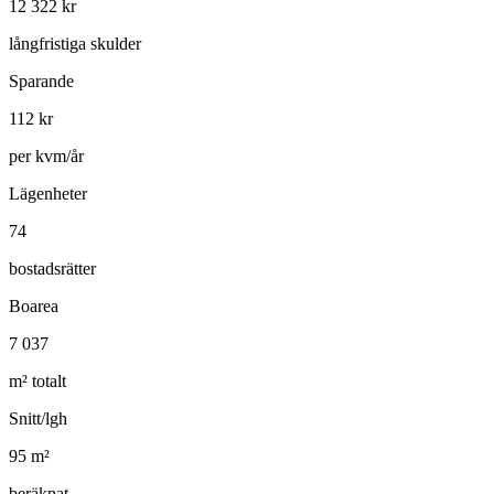
12 322
kr
långfristiga skulder
Sparande
112
kr
per kvm/år
Lägenheter
74
bostadsrätter
Boarea
7 037
m² totalt
Snitt/lgh
95
m²
beräknat