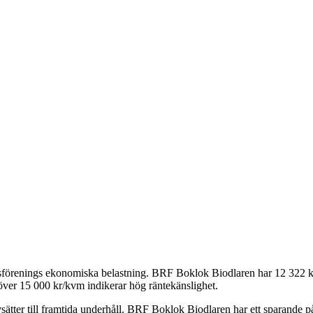
tsförenings ekonomiska belastning.
BRF Boklok Biodlaren
har
12 322
k
över 15 000 kr/kvm indikerar hög räntekänslighet.
ätter till framtida underhåll.
BRF Boklok Biodlaren
har ett sparande 