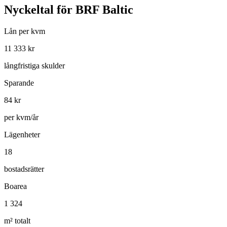
Nyckeltal för
BRF Baltic
Lån per kvm
11 333
kr
långfristiga skulder
Sparande
84
kr
per kvm/år
Lägenheter
18
bostadsrätter
Boarea
1 324
m² totalt