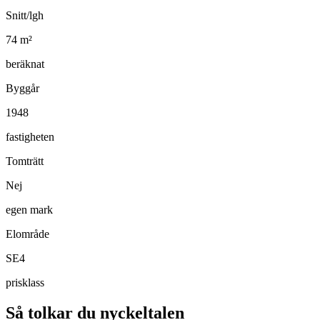
Snitt/lgh
74
m²
beräknat
Byggår
1948
fastigheten
Tomträtt
Nej
egen mark
Elområde
SE4
prisklass
Så tolkar du nyckeltalen