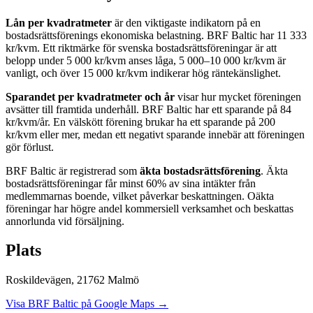
Lån per kvadratmeter
är den viktigaste indikatorn på en
bostadsrättsförenings ekonomiska belastning.
BRF Baltic
har
11 333
kr/kvm. Ett riktmärke för svenska bostadsrättsföreningar är att
belopp under 5 000 kr/kvm anses låga, 5 000–10 000 kr/kvm är
vanligt, och över 15 000 kr/kvm indikerar hög räntekänslighet.
Sparandet per kvadratmeter och år
visar hur mycket föreningen
avsätter till framtida underhåll.
BRF Baltic
har ett sparande på
84
kr/kvm/år. En välskött förening brukar ha ett sparande på 200
kr/kvm eller mer, medan ett negativt sparande innebär att föreningen
gör förlust.
BRF Baltic
är registrerad som
äkta bostadsrättsförening
. Äkta
bostadsrättsföreningar får minst 60% av sina intäkter från
medlemmarnas boende, vilket påverkar beskattningen. Oäkta
föreningar har högre andel kommersiell verksamhet och beskattas
annorlunda vid försäljning.
Plats
Roskildevägen
,
21762
Malmö
Visa
BRF Baltic
på Google Maps →