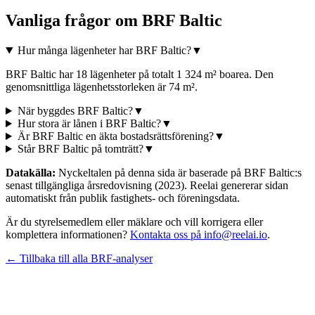
Vanliga frågor om
BRF Baltic
Hur många lägenheter har BRF Baltic?
▼
BRF Baltic har 18 lägenheter på totalt 1 324 m² boarea. Den
genomsnittliga lägenhetsstorleken är 74 m².
När byggdes BRF Baltic?
▼
Hur stora är lånen i BRF Baltic?
▼
Är BRF Baltic en äkta bostadsrättsförening?
▼
Står BRF Baltic på tomträtt?
▼
Datakälla:
Nyckeltalen på denna sida är baserade på
BRF Baltic
:s
senast tillgängliga årsredovisning
(2023)
. Reelai genererar sidan
automatiskt från publik fastighets- och föreningsdata.
Är du styrelsemedlem eller mäklare och vill korrigera eller
komplettera informationen?
Kontakta oss på info@reelai.io
.
← Tillbaka till alla BRF-analyser
©
2026
Reelai Technologies AB. All rights reserved.