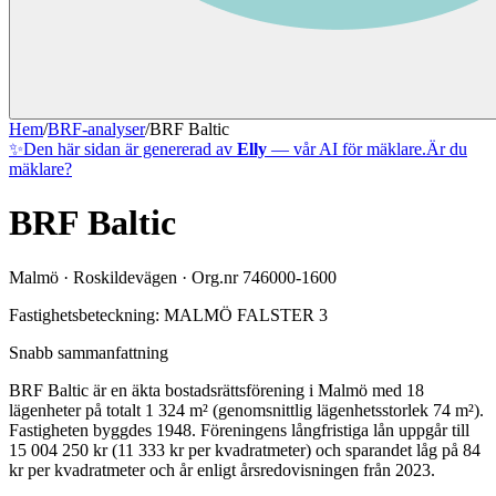
Hem
/
BRF-analyser
/
BRF Baltic
✨
Den här sidan är genererad av
Elly
— vår AI för mäklare.
Är du
mäklare?
BRF Baltic
Malmö
·
Roskildevägen
· Org.nr
746000-1600
Fastighetsbeteckning:
MALMÖ FALSTER 3
Snabb sammanfattning
BRF Baltic
är en äkta bostadsrättsförening
i
Malmö
med
18
lägenheter på totalt
1 324
m² (genomsnittlig lägenhetsstorlek
74
m²)
.
Fastigheten byggdes 1948
.
Föreningens långfristiga lån uppgår till
15 004 250 kr (11 333 kr per kvadratmeter)
och sparandet låg på 84
kr per kvadratmeter och år enligt årsredovisningen från 2023.