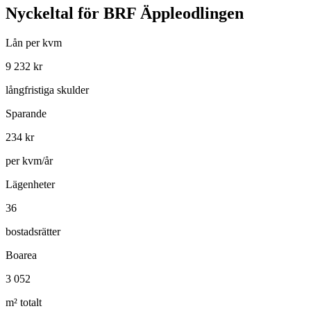
Nyckeltal för
BRF Äppleodlingen
Lån per kvm
9 232
kr
långfristiga skulder
Sparande
234
kr
per kvm/år
Lägenheter
36
bostadsrätter
Boarea
3 052
m² totalt