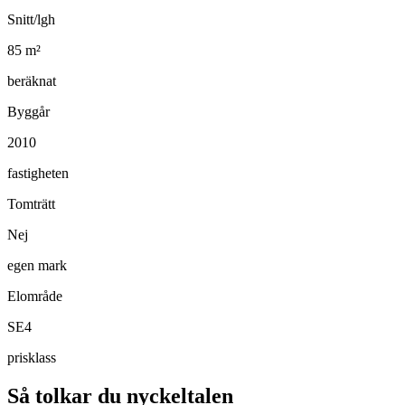
Snitt/lgh
85
m²
beräknat
Byggår
2010
fastigheten
Tomträtt
Nej
egen mark
Elområde
SE4
prisklass
Så tolkar du nyckeltalen