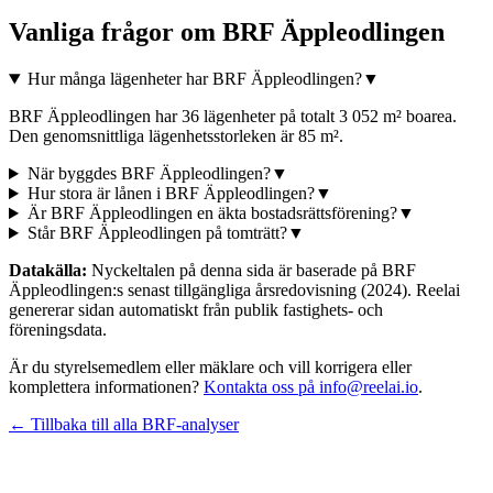
Vanliga frågor om
BRF Äppleodlingen
Hur många lägenheter har BRF Äppleodlingen?
▼
BRF Äppleodlingen har 36 lägenheter på totalt 3 052 m² boarea.
Den genomsnittliga lägenhetsstorleken är 85 m².
När byggdes BRF Äppleodlingen?
▼
Hur stora är lånen i BRF Äppleodlingen?
▼
Är BRF Äppleodlingen en äkta bostadsrättsförening?
▼
Står BRF Äppleodlingen på tomträtt?
▼
Datakälla:
Nyckeltalen på denna sida är baserade på
BRF
Äppleodlingen
:s senast tillgängliga årsredovisning
(2024)
. Reelai
genererar sidan automatiskt från publik fastighets- och
föreningsdata.
Är du styrelsemedlem eller mäklare och vill korrigera eller
komplettera informationen?
Kontakta oss på info@reelai.io
.
← Tillbaka till alla BRF-analyser
©
2026
Reelai Technologies AB. All rights reserved.