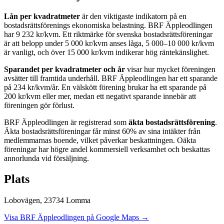
Lån per kvadratmeter
är den viktigaste indikatorn på en
bostadsrättsförenings ekonomiska belastning.
BRF Äppleodlingen
har
9 232
kr/kvm. Ett riktmärke för svenska bostadsrättsföreningar
är att belopp under 5 000 kr/kvm anses låga, 5 000–10 000 kr/kvm
är vanligt, och över 15 000 kr/kvm indikerar hög räntekänslighet.
Sparandet per kvadratmeter och år
visar hur mycket föreningen
avsätter till framtida underhåll.
BRF Äppleodlingen
har ett sparande
på
234
kr/kvm/år. En välskött förening brukar ha ett sparande på
200 kr/kvm eller mer, medan ett negativt sparande innebär att
föreningen gör förlust.
BRF Äppleodlingen
är registrerad som
äkta bostadsrättsförening
.
Äkta bostadsrättsföreningar får minst 60% av sina intäkter från
medlemmarnas boende, vilket påverkar beskattningen. Oäkta
föreningar har högre andel kommersiell verksamhet och beskattas
annorlunda vid försäljning.
Plats
Lobovägen
,
23734
Lomma
Visa
BRF Äppleodlingen
på Google Maps →