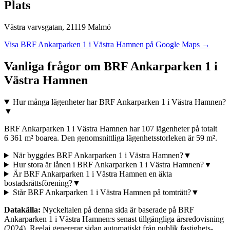
Plats
Västra varvsgatan
,
21119
Malmö
Visa
BRF Ankarparken 1 i Västra Hamnen
på Google Maps →
Vanliga frågor om
BRF Ankarparken 1 i
Västra Hamnen
Hur många lägenheter har BRF Ankarparken 1 i Västra Hamnen?
▼
BRF Ankarparken 1 i Västra Hamnen har 107 lägenheter på totalt
6 361 m² boarea. Den genomsnittliga lägenhetsstorleken är 59 m².
När byggdes BRF Ankarparken 1 i Västra Hamnen?
▼
Hur stora är lånen i BRF Ankarparken 1 i Västra Hamnen?
▼
Är BRF Ankarparken 1 i Västra Hamnen en äkta
bostadsrättsförening?
▼
Står BRF Ankarparken 1 i Västra Hamnen på tomträtt?
▼
Datakälla:
Nyckeltalen på denna sida är baserade på
BRF
Ankarparken 1 i Västra Hamnen
:s senast tillgängliga årsredovisning
(2024)
. Reelai genererar sidan automatiskt från publik fastighets-