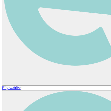
Elly waitlist