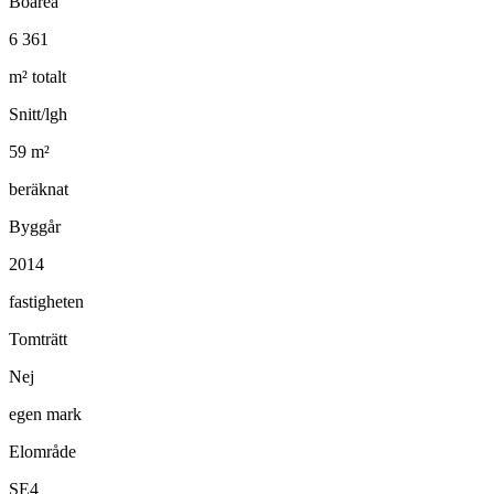
Boarea
6 361
m² totalt
Snitt/lgh
59
m²
beräknat
Byggår
2014
fastigheten
Tomträtt
Nej
egen mark
Elområde
SE4