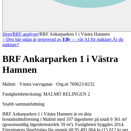
Hem
/
BRF-analyser
/
BRF Ankarparken 1 i Västra Hamnen
✨
Den här sidan är genererad av
Elly
— vår AI för mäklare.
Är du
mäklare?
BRF Ankarparken 1 i Västra
Hamnen
Malmö
·
Västra varvsgatan
· Org.nr
769623-8232
Fastighetsbeteckning:
MALMÖ RELINGEN 2
Snabb sammanfattning
BRF Ankarparken 1 i Västra Hamnen
är en äkta
bostadsrättsförening
i
Malmö
med
107
lägenheter på totalt
6 361
m²
(genomsnittlig lägenhetsstorlek
59
m²)
. Fastigheten byggdes 2014
.
Föreningens långfristiga lån uppgår till 95 491 004 kr (15 012 kr per