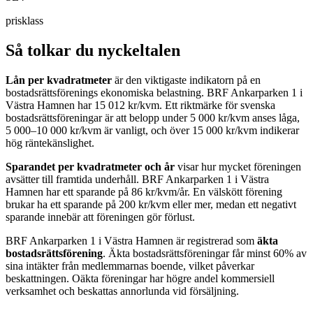
prisklass
Så tolkar du nyckeltalen
Lån per kvadratmeter
är den viktigaste indikatorn på en
bostadsrättsförenings ekonomiska belastning.
BRF Ankarparken 1 i
Västra Hamnen
har
15 012
kr/kvm. Ett riktmärke för svenska
bostadsrättsföreningar är att belopp under 5 000 kr/kvm anses låga,
5 000–10 000 kr/kvm är vanligt, och över 15 000 kr/kvm indikerar
hög räntekänslighet.
Sparandet per kvadratmeter och år
visar hur mycket föreningen
avsätter till framtida underhåll.
BRF Ankarparken 1 i Västra
Hamnen
har ett sparande på
86
kr/kvm/år. En välskött förening
brukar ha ett sparande på 200 kr/kvm eller mer, medan ett negativt
sparande innebär att föreningen gör förlust.
BRF Ankarparken 1 i Västra Hamnen
är registrerad som
äkta
bostadsrättsförening
. Äkta bostadsrättsföreningar får minst 60% av
sina intäkter från medlemmarnas boende, vilket påverkar
beskattningen. Oäkta föreningar har högre andel kommersiell
verksamhet och beskattas annorlunda vid försäljning.