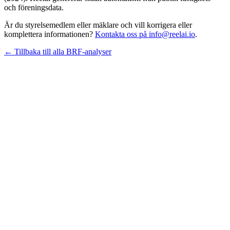
och föreningsdata.
Är du styrelsemedlem eller mäklare och vill korrigera eller
komplettera informationen?
Kontakta oss på info@reelai.io
.
← Tillbaka till alla BRF-analyser
©
2026
Reelai Technologies AB. All rights reserved.
•
Integritetspolicy
•
Användarvillkor
•
Sitemap
LinkedIn