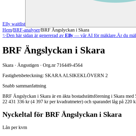
Elly waitlist
Hem
/
BRF-analyser
/
BRF Ängslyckan i Skara
✨
Den här sidan är genererad av
Elly
— vår AI för mäklare.
Är du mäk
BRF Ängslyckan i Skara
Skara
·
Ängsstigen
· Org.nr
716449-4564
Fastighetsbeteckning:
SKARA ALSIKEKLÖVERN 2
Snabb sammanfattning
BRF Ängslyckan i Skara
är en äkta bostadsrättsförening
i
Skara
med
22 431 336 kr (4 397 kr per kvadratmeter)
och sparandet låg på 220 kr
Nyckeltal för
BRF Ängslyckan i Skara
Lån per kvm