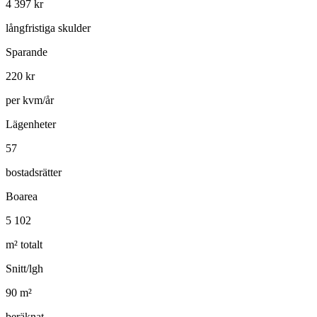
4 397
kr
långfristiga skulder
Sparande
220
kr
per kvm/år
Lägenheter
57
bostadsrätter
Boarea
5 102
m² totalt
Snitt/lgh
90
m²
beräknat