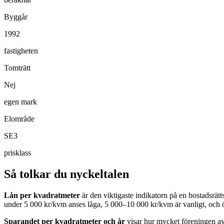
Byggår
1992
fastigheten
Tomträtt
Nej
egen mark
Elområde
SE3
prisklass
Så tolkar du nyckeltalen
Lån per kvadratmeter
är den viktigaste indikatorn på en bostadsrät
under 5 000 kr/kvm anses låga, 5 000–10 000 kr/kvm är vanligt, och 
Sparandet per kvadratmeter och år
visar hur mycket föreningen avs