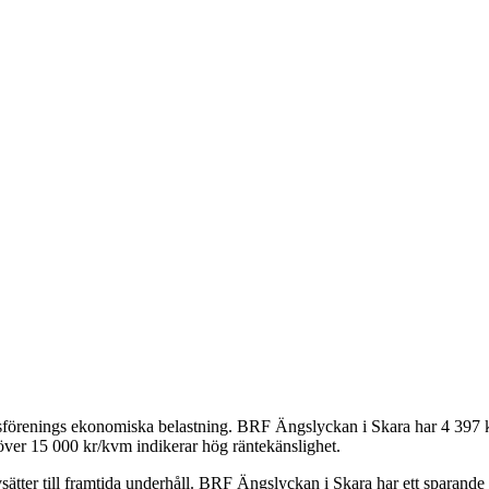
tsförenings ekonomiska belastning.
BRF Ängslyckan i Skara
har
4 397
k
över 15 000 kr/kvm indikerar hög räntekänslighet.
ätter till framtida underhåll.
BRF Ängslyckan i Skara
har ett sparande