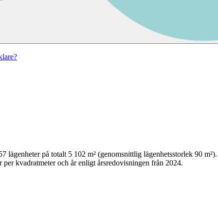
lare?
57
lägenheter på totalt
5 102
m² (genomsnittlig lägenhetsstorlek
90
m²)
 per kvadratmeter och år enligt årsredovisningen från 2024.