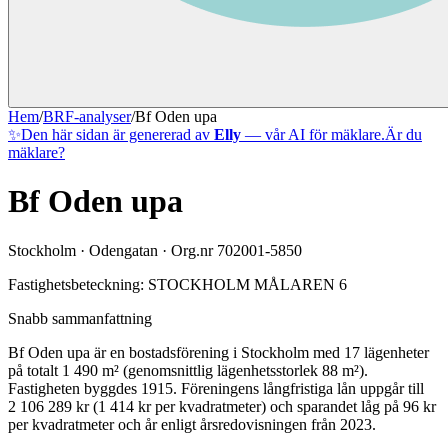
Hem
/
BRF-analyser
/
Bf Oden upa
✨
Den här sidan är genererad av
Elly
— vår AI för mäklare.
Är du
mäklare?
Bf Oden upa
Stockholm
·
Odengatan
· Org.nr
702001-5850
Fastighetsbeteckning:
STOCKHOLM MÅLAREN 6
Snabb sammanfattning
Bf Oden upa
är en bostadsförening
i
Stockholm
med
17
lägenheter
på totalt
1 490
m² (genomsnittlig lägenhetsstorlek
88
m²)
.
Fastigheten byggdes 1915
.
Föreningens långfristiga lån uppgår till
2 106 289 kr (1 414 kr per kvadratmeter)
och sparandet låg på 96 kr
per kvadratmeter och år enligt årsredovisningen från 2023.