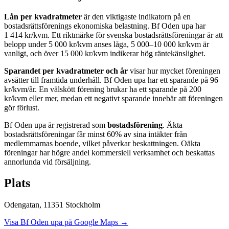
Lån per kvadratmeter
är den viktigaste indikatorn på en
bostadsrättsförenings ekonomiska belastning.
Bf Oden upa
har
1 414
kr/kvm. Ett riktmärke för svenska bostadsrättsföreningar är att
belopp under 5 000 kr/kvm anses låga, 5 000–10 000 kr/kvm är
vanligt, och över 15 000 kr/kvm indikerar hög räntekänslighet.
Sparandet per kvadratmeter och år
visar hur mycket föreningen
avsätter till framtida underhåll.
Bf Oden upa
har ett sparande på
96
kr/kvm/år. En välskött förening brukar ha ett sparande på 200
kr/kvm eller mer, medan ett negativt sparande innebär att föreningen
gör förlust.
Bf Oden upa
är registrerad som
bostadsförening
. Äkta
bostadsrättsföreningar får minst 60% av sina intäkter från
medlemmarnas boende, vilket påverkar beskattningen. Oäkta
föreningar har högre andel kommersiell verksamhet och beskattas
annorlunda vid försäljning.
Plats
Odengatan
,
11351
Stockholm
Visa
Bf Oden upa
på Google Maps →