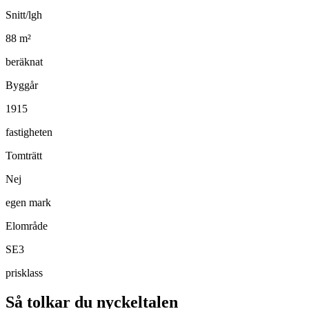
Snitt/lgh
88
m²
beräknat
Byggår
1915
fastigheten
Tomträtt
Nej
egen mark
Elområde
SE3
prisklass
Så tolkar du nyckeltalen