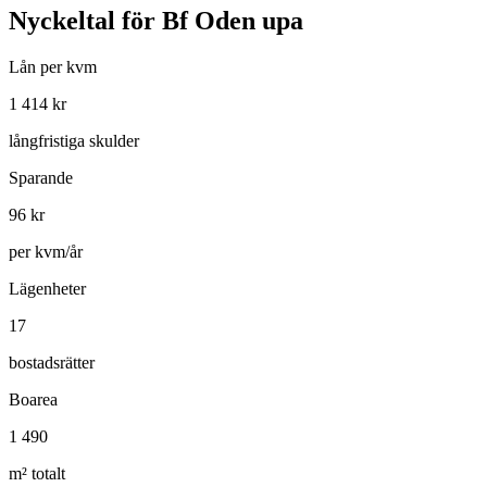
Nyckeltal för
Bf Oden upa
Lån per kvm
1 414
kr
långfristiga skulder
Sparande
96
kr
per kvm/år
Lägenheter
17
bostadsrätter
Boarea
1 490
m² totalt