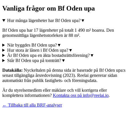
Vanliga frågor om
Bf Oden upa
Hur många lägenheter har Bf Oden upa?
▼
Bf Oden upa har 17 lägenheter på totalt 1 490 m² boarea. Den
genomsnittliga lägenhetsstorleken är 88 m².
När byggdes Bf Oden upa?
▼
Hur stora är lånen i Bf Oden upa?
▼
Är Bf Oden upa en äkta bostadsrättsförening?
▼
Står Bf Oden upa på tomträtt?
▼
Datakälla:
Nyckeltalen på denna sida är baserade på
Bf Oden upa
:s
senast tillgängliga årsredovisning
(2023)
. Reelai genererar sidan
automatiskt från publik fastighets- och föreningsdata.
Är du styrelsemedlem eller mäklare och vill korrigera eller
komplettera informationen?
Kontakta oss på info@reelai.io
.
← Tillbaka till alla BRF-analyser
©
2026
Reelai Technologies AB. All rights reserved.