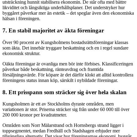
utsträckning hunnit stabilisera ekonomin. De står ofta med bättre
likviditet och långsiktiga underhållsplaner. Det understryker hur
byggåret påverkar mer än estetik – det speglar även den ekonomiska
hälsan i föreningen.
7. En stabil majoritet av äkta föreningar
Över 90 procent av Kungsholmens bostadsrättsföreningar klassas
som äkta. Det innebär tryggare beskattning och en i regel sundare
ekonomisk struktur.
Oäkta föreningar är ovanliga men bör inte förbises. Klassificeringen
påverkar både beskattning, ränteavdrag och framtida
försäljningsvärde. För köpare är det därför klokt att alltid kontrollera
föreningens status innan köp, särskilt i nybildade föreningar.
8. Ett prisspann som sträcker sig över hela skalan
Kungsholmen är ett av Stockholms dyraste områden, men
variationen är stor. Priserna sträcker sig från under 60 000 till över
200 000 kronor per kvadratmeter.
Områden som Norr Mälarstrand och Hornsbergs strand ligger i
toppsegmentet, medan Fredhäll och Stadshagen erbjuder mer
tillgängliga alternativ. Det visar hur föreningarnas ekonomi, byggår,