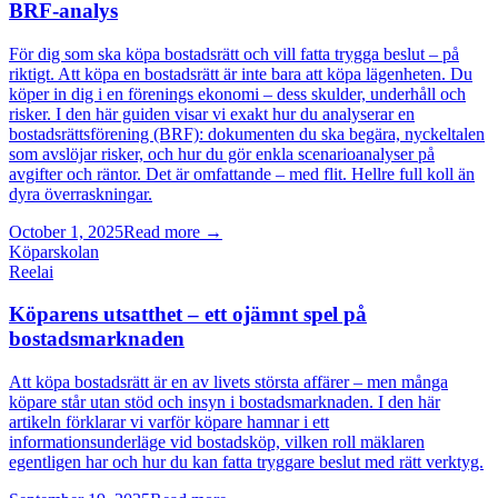
BRF‑analys
För dig som ska köpa bostadsrätt och vill fatta trygga beslut – på
riktigt. Att köpa en bostadsrätt är inte bara att köpa lägenheten. Du
köper in dig i en förenings ekonomi – dess skulder, underhåll och
risker. I den här guiden visar vi exakt hur du analyserar en
bostadsrättsförening (BRF): dokumenten du ska begära, nyckeltalen
som avslöjar risker, och hur du gör enkla scenarioanalyser på
avgifter och räntor. Det är omfattande – med flit. Hellre full koll än
dyra överraskningar.
October 1, 2025
Read more →
Köparskolan
Reelai
Köparens utsatthet – ett ojämnt spel på
bostadsmarknaden
Att köpa bostadsrätt är en av livets största affärer – men många
köpare står utan stöd och insyn i bostadsmarknaden. I den här
artikeln förklarar vi varför köpare hamnar i ett
informationsunderläge vid bostadsköp, vilken roll mäklaren
egentligen har och hur du kan fatta tryggare beslut med rätt verktyg.