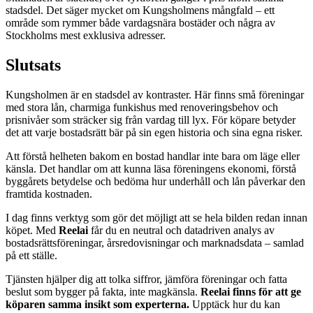
stadsdel. Det säger mycket om Kungsholmens mångfald – ett
område som rymmer både vardagsnära bostäder och några av
Stockholms mest exklusiva adresser.
Slutsats
Kungsholmen är en stadsdel av kontraster. Här finns små föreningar
med stora lån, charmiga funkishus med renoveringsbehov och
prisnivåer som sträcker sig från vardag till lyx. För köpare betyder
det att varje bostadsrätt bär på sin egen historia och sina egna risker.
Att förstå helheten bakom en bostad handlar inte bara om läge eller
känsla. Det handlar om att kunna läsa föreningens ekonomi, förstå
byggårets betydelse och bedöma hur underhåll och lån påverkar den
framtida kostnaden.
I dag finns verktyg som gör det möjligt att se hela bilden redan innan
köpet. Med
Reelai
får du en neutral och datadriven analys av
bostadsrättsföreningar, årsredovisningar och marknadsdata – samlad
på ett ställe.
Tjänsten hjälper dig att tolka siffror, jämföra föreningar och fatta
beslut som bygger på fakta, inte magkänsla.
Reelai finns för att ge
köparen samma insikt som experterna.
Upptäck hur du kan