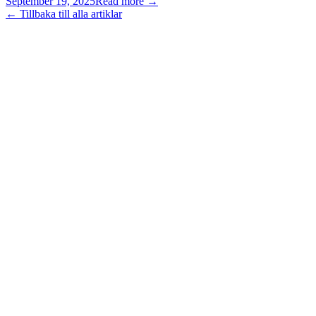
September 19, 2025
Read more →
← Tillbaka till alla artiklar
©
2026
Reelai Technologies AB. All rights reserved.
•
Integritetspolicy
•
Användarvillkor
•
Sitemap
LinkedIn