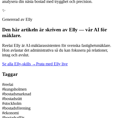
analysera din nästa bostad med trygghet och precision.
✨
Genererad av Elly
Den här artikeln är skriven av Elly — vår AI för
mäklare.
Reelai Elly är AI-mäklarassistenten för svenska fastighetsmäklare.
Hon avlastar det administrativa så du kan fokusera på relationer,
intag och avslut.
Se alla Elly-skills →
Prata med Elly live
Taggar
#
reelai
#
kungsholmen
#
bostadsmarknad
#
bostadsrätt
#
stockholm
#
bostadsförening
#
ekonomi
#
bostadsaffär