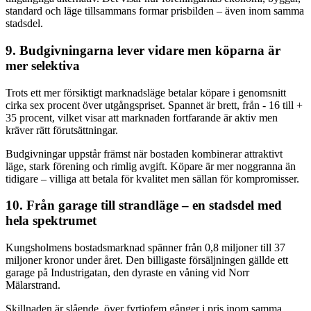
standard och läge tillsammans formar prisbilden – även inom samma
stadsdel.
9. Budgivningarna lever vidare men köparna är
mer selektiva
Trots ett mer försiktigt marknadsläge betalar köpare i genomsnitt
cirka sex procent över utgångspriset. Spannet är brett, från - 16 till +
35 procent, vilket visar att marknaden fortfarande är aktiv men
kräver rätt förutsättningar.
Budgivningar uppstår främst när bostaden kombinerar attraktivt
läge, stark förening och rimlig avgift. Köpare är mer noggranna än
tidigare – villiga att betala för kvalitet men sällan för kompromisser.
10. Från garage till strandläge – en stadsdel med
hela spektrumet
Kungsholmens bostadsmarknad spänner från 0,8 miljoner till 37
miljoner kronor under året. Den billigaste försäljningen gällde ett
garage på Industrigatan, den dyraste en våning vid Norr
Mälarstrand.
Skillnaden är slående, över fyrtiofem gånger i pris inom samma