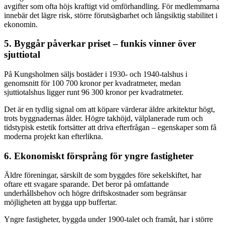
avgifter som ofta höjs kraftigt vid omförhandling. För medlemmarna
innebär det lägre risk, större förutsägbarhet och långsiktig stabilitet i
ekonomin.
5. Byggår påverkar priset – funkis vinner över
sjuttiotal
På Kungsholmen säljs bostäder i 1930- och 1940-talshus i
genomsnitt för 100 700 kronor per kvadratmeter, medan
sjuttiotalshus ligger runt 96 300 kronor per kvadratmeter.
Det är en tydlig signal om att köpare värderar äldre arkitektur högt,
trots byggnadernas ålder. Högre takhöjd, välplanerade rum och
tidstypisk estetik fortsätter att driva efterfrågan – egenskaper som få
moderna projekt kan efterlikna.
6. Ekonomiskt försprång för yngre fastigheter
Äldre föreningar, särskilt de som byggdes före sekelskiftet, har
oftare ett svagare sparande. Det beror på omfattande
underhållsbehov och högre driftskostnader som begränsar
möjligheten att bygga upp buffertar.
Yngre fastigheter, byggda under 1900-talet och framåt, har i större