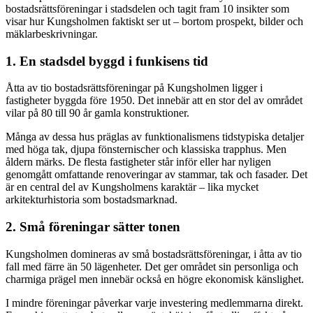
bostadsrättsföreningar i stadsdelen och tagit fram 10 insikter som
visar hur Kungsholmen faktiskt ser ut – bortom prospekt, bilder och
mäklarbeskrivningar.
1. En stadsdel byggd i funkisens tid
Åtta av tio bostadsrättsföreningar på Kungsholmen ligger i
fastigheter byggda före 1950. Det innebär att en stor del av området
vilar på 80 till 90 år gamla konstruktioner.
Många av dessa hus präglas av funktionalismens tidstypiska detaljer
med höga tak, djupa fönsternischer och klassiska trapphus. Men
åldern märks. De flesta fastigheter står inför eller har nyligen
genomgått omfattande renoveringar av stammar, tak och fasader. Det
är en central del av Kungsholmens karaktär – lika mycket
arkitekturhistoria som bostadsmarknad.
2. Små föreningar sätter tonen
Kungsholmen domineras av små bostadsrättsföreningar, i åtta av tio
fall med färre än 50 lägenheter. Det ger området sin personliga och
charmiga prägel men innebär också en högre ekonomisk känslighet.
I mindre föreningar påverkar varje investering medlemmarna direkt.