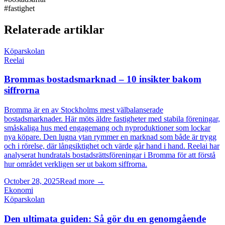
#
fastighet
Relaterade artiklar
Köparskolan
Reelai
Brommas bostadsmarknad – 10 insikter bakom
siffrorna
Bromma är en av Stockholms mest välbalanserade
bostadsmarknader. Här möts äldre fastigheter med stabila föreningar,
småskaliga hus med engagemang och nyproduktioner som lockar
nya köpare. Den lugna ytan rymmer en marknad som både är trygg
och i rörelse, där långsiktighet och värde går hand i hand. Reelai har
analyserat hundratals bostadsrättsföreningar i Bromma för att förstå
hur området verkligen ser ut bakom siffrorna.
October 28, 2025
Read more →
Ekonomi
Köparskolan
Den ultimata guiden: Så gör du en genomgående