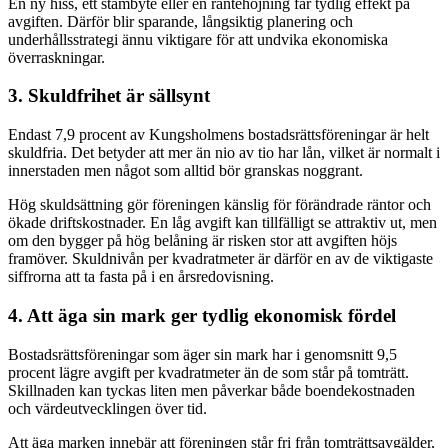
En ny hiss, ett stambyte eller en räntehöjning får tydlig effekt på
avgiften. Därför blir sparande, långsiktig planering och
underhållsstrategi ännu viktigare för att undvika ekonomiska
överraskningar.
3. Skuldfrihet är sällsynt
Endast 7,9 procent av Kungsholmens bostadsrättsföreningar är helt
skuldfria. Det betyder att mer än nio av tio har lån, vilket är normalt i
innerstaden men något som alltid bör granskas noggrant.
Hög skuldsättning gör föreningen känslig för förändrade räntor och
ökade driftskostnader. En låg avgift kan tillfälligt se attraktiv ut, men
om den bygger på hög belåning är risken stor att avgiften höjs
framöver. Skuldnivån per kvadratmeter är därför en av de viktigaste
siffrorna att ta fasta på i en årsredovisning.
4. Att äga sin mark ger tydlig ekonomisk fördel
Bostadsrättsföreningar som äger sin mark har i genomsnitt 9,5
procent lägre avgift per kvadratmeter än de som står på tomträtt.
Skillnaden kan tyckas liten men påverkar både boendekostnaden
och värdeutvecklingen över tid.
Att äga marken innebär att föreningen står fri från tomträttsavgälder,