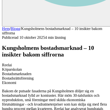
Hem
/
Blogg
/
Kungsholmens bostadsmarknad – 10 insikter bakom
siffrorna
Publicerad
10 oktober 2025
4
min läsning
Kungsholmens bostadsmarknad – 10
insikter bakom siffrorna
Reelai
Köparskolan
Bostadsmarknaden
Bostadsrättsförening
Ekonomi
Bakom de putsade fasaderna på Kungsholmen döljer sig en
bostadsmarknad fylld av kontraster. Här möts 30-talsfunkis och
nyproduktion, små föreningar med skilda ekonomiska
förutsättningar - och kvadratmeterpriser som kan skilja sig med flera
hundra procent mellan kvarteren. Reelai har analyserat hundratals