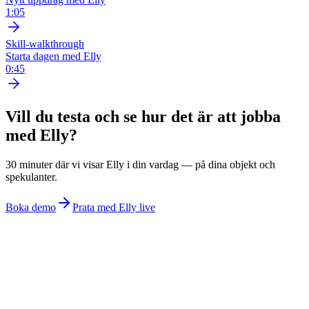
1:05
Skill-walkthrough
Starta dagen med Elly
0:45
Vill du testa och se hur det är att jobba
med Elly?
30 minuter där vi visar Elly i din vardag — på dina objekt och
spekulanter.
Boka demo
Prata med Elly live
©
2026
Reelai Technologies AB. All rights reserved.
•
Integritetspolicy
•
Användarvillkor
•
Sitemap
LinkedIn