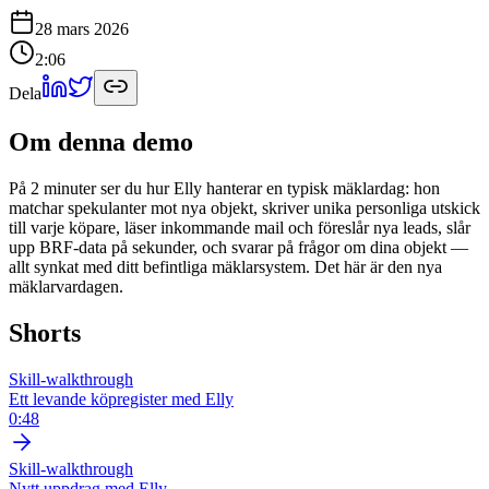
28 mars 2026
2:06
Dela
Om denna demo
På 2 minuter ser du hur Elly hanterar en typisk mäklardag: hon
matchar spekulanter mot nya objekt, skriver unika personliga utskick
till varje köpare, läser inkommande mail och föreslår nya leads, slår
upp BRF-data på sekunder, och svarar på frågor om dina objekt —
allt synkat med ditt befintliga mäklarsystem. Det här är den nya
mäklarvardagen.
Shorts
Skill-walkthrough
Ett levande köpregister med Elly
0:48
Skill-walkthrough
Nytt uppdrag med Elly